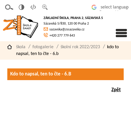
v
t
z
Powered by
erze
extov
většit
ZÁKLADNÍ ŠKOLA, PRAHA 2, SÁZAVSKÁ 5
pro
á
písmo
Sázavská 5/830, 120 00 Praha 2
slaboz
verze
sazavska@zssazavska.cz
raké
+420 277 779 643
škola
fotogalerie
školní rok 2022/2023
kdo to
napsal, ten to čte - 6.b
Kdo to napsal, ten to čte - 6.B
Zpět