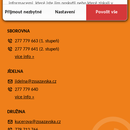
Meteostanice
informacemi, které jste jim poskytli nebo které získali v
Fotogalerie
důsledku toho, že používáte jejich služby.
Přijmout nezbytné
Nastavení
Povolit vše
Kontakty
SBOROVNA
277 779 663 (1. stupeň)
277 779 641 (2. stupeň)
více info »
JÍDELNA
jidelna@zssazavska.cz
277 779 640
více info »
DRUŽINA
kucerova@zssazavska.cz