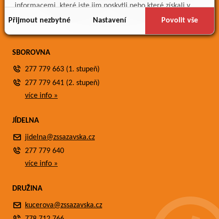
Meteostanice
informacemi, které jste jim poskytli nebo které získali v
Fotogalerie
důsledku toho, že používáte jejich služby.
Přijmout nezbytné
Nastavení
Povolit vše
Kontakty
SBOROVNA
277 779 663 (1. stupeň)
277 779 641 (2. stupeň)
více info »
JÍDELNA
jidelna@zssazavska.cz
277 779 640
více info »
DRUŽINA
kucerova@zssazavska.cz