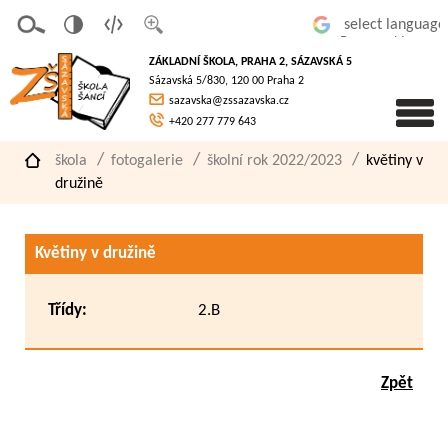
v
t
z
Powered by
erze
extov
většit
ZÁKLADNÍ ŠKOLA, PRAHA 2, SÁZAVSKÁ 5
pro
á
písmo
Sázavská 5/830, 120 00 Praha 2
slaboz
verze
sazavska@zssazavska.cz
raké
+420 277 779 643
škola
fotogalerie
školní rok 2022/2023
květiny v
družině
Květiny v družině
Třídy:
2.B
Zpět