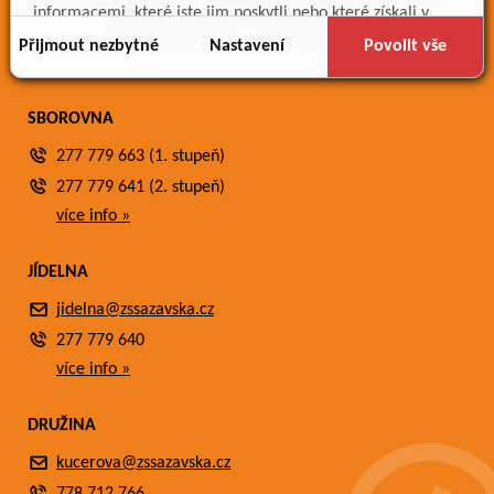
Meteostanice
informacemi, které jste jim poskytli nebo které získali v
Fotogalerie
důsledku toho, že používáte jejich služby.
Přijmout nezbytné
Nastavení
Povolit vše
Kontakty
SBOROVNA
277 779 663 (1. stupeň)
277 779 641 (2. stupeň)
více info »
JÍDELNA
jidelna@zssazavska.cz
277 779 640
více info »
DRUŽINA
kucerova@zssazavska.cz