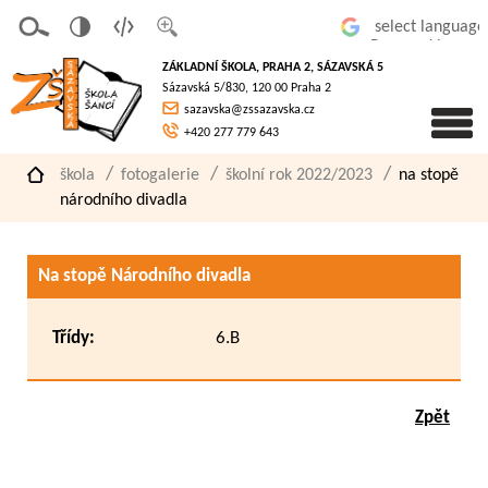
v
t
z
Powered by
erze
extov
většit
ZÁKLADNÍ ŠKOLA, PRAHA 2, SÁZAVSKÁ 5
pro
á
písmo
Sázavská 5/830, 120 00 Praha 2
slaboz
verze
sazavska@zssazavska.cz
raké
+420 277 779 643
škola
fotogalerie
školní rok 2022/2023
na stopě
národního divadla
Na stopě Národního divadla
Třídy:
6.B
Zpět