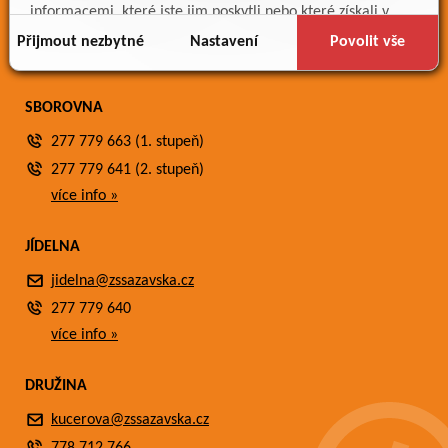
Meteostanice
informacemi, které jste jim poskytli nebo které získali v
Fotogalerie
důsledku toho, že používáte jejich služby.
Přijmout nezbytné
Nastavení
Povolit vše
Kontakty
SBOROVNA
277 779 663 (1. stupeň)
277 779 641 (2. stupeň)
více info »
JÍDELNA
jidelna@zssazavska.cz
277 779 640
více info »
DRUŽINA
kucerova@zssazavska.cz