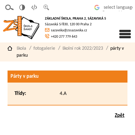
v
t
z
Powered by
erze
extov
většit
ZÁKLADNÍ ŠKOLA, PRAHA 2, SÁZAVSKÁ 5
pro
á
písmo
Sázavská 5/830, 120 00 Praha 2
slaboz
verze
sazavska@zssazavska.cz
raké
+420 277 779 643
škola
fotogalerie
školní rok 2022/2023
párty v
parku
Párty v parku
Třídy:
4.A
Zpět