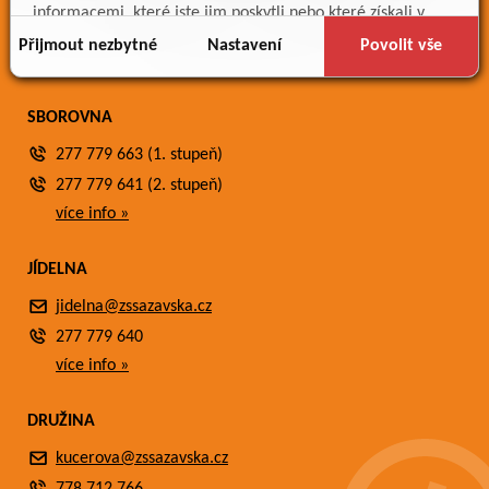
Meteostanice
informacemi, které jste jim poskytli nebo které získali v
Fotogalerie
důsledku toho, že používáte jejich služby.
Přijmout nezbytné
Nastavení
Povolit vše
Kontakty
SBOROVNA
277 779 663 (1. stupeň)
277 779 641 (2. stupeň)
více info »
JÍDELNA
jidelna@zssazavska.cz
277 779 640
více info »
DRUŽINA
kucerova@zssazavska.cz