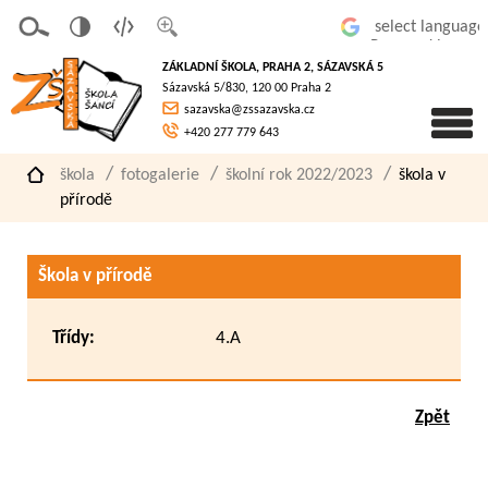
v
t
z
Powered by
erze
extov
většit
ZÁKLADNÍ ŠKOLA, PRAHA 2, SÁZAVSKÁ 5
pro
á
písmo
Sázavská 5/830, 120 00 Praha 2
slaboz
verze
sazavska@zssazavska.cz
raké
+420 277 779 643
škola
fotogalerie
školní rok 2022/2023
škola v
přírodě
Škola v přírodě
Třídy:
4.A
Zpět