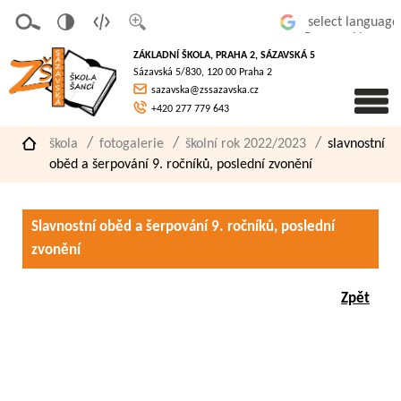
v
t
z
Powered by
erze
extov
většit
ZÁKLADNÍ ŠKOLA, PRAHA 2, SÁZAVSKÁ 5
pro
á
písmo
Sázavská 5/830, 120 00 Praha 2
slaboz
verze
sazavska@zssazavska.cz
raké
+420 277 779 643
škola
fotogalerie
školní rok 2022/2023
slavnostní
oběd a šerpování 9. ročníků, poslední zvonění
Slavnostní oběd a šerpování 9. ročníků, poslední
zvonění
Zpět