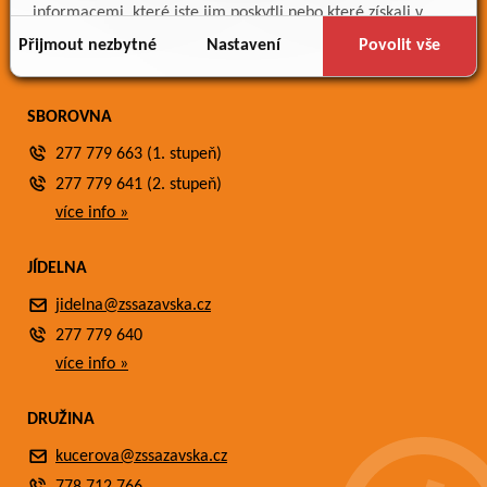
Meteostanice
informacemi, které jste jim poskytli nebo které získali v
Fotogalerie
důsledku toho, že používáte jejich služby.
Přijmout nezbytné
Nastavení
Povolit vše
Kontakty
SBOROVNA
277 779 663 (1. stupeň)
277 779 641 (2. stupeň)
více info »
JÍDELNA
jidelna@zssazavska.cz
277 779 640
více info »
DRUŽINA
kucerova@zssazavska.cz