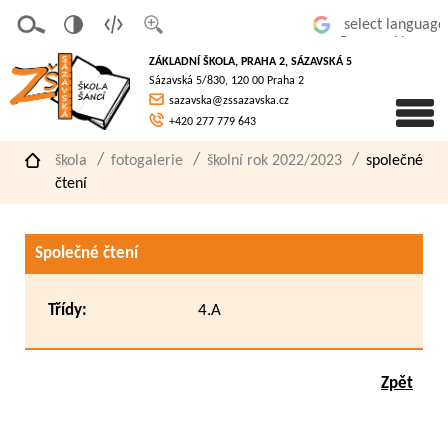
v
t
z
Powered by
erze
extov
většit
ZÁKLADNÍ ŠKOLA, PRAHA 2, SÁZAVSKÁ 5
pro
á
písmo
Sázavská 5/830, 120 00 Praha 2
slaboz
verze
sazavska@zssazavska.cz
raké
+420 277 779 643
škola
fotogalerie
školní rok 2022/2023
společné
čtení
Společné čtení
Třídy:
4.A
Zpět