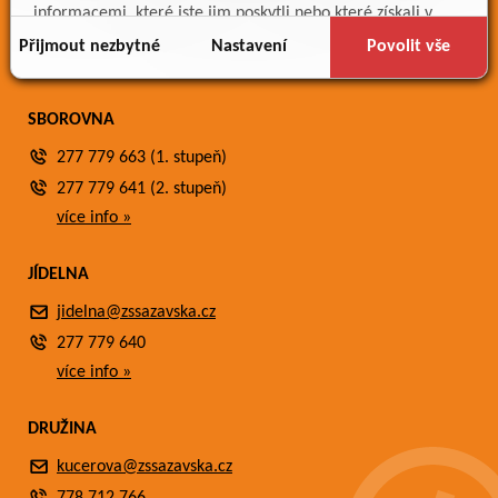
Meteostanice
informacemi, které jste jim poskytli nebo které získali v
Fotogalerie
důsledku toho, že používáte jejich služby.
Přijmout nezbytné
Nastavení
Povolit vše
Kontakty
SBOROVNA
277 779 663 (1. stupeň)
277 779 641 (2. stupeň)
více info »
JÍDELNA
jidelna@zssazavska.cz
277 779 640
více info »
DRUŽINA
kucerova@zssazavska.cz