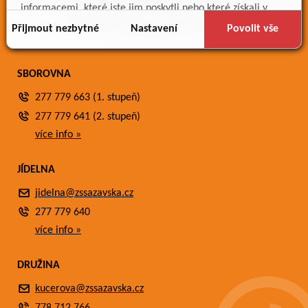
Meteostanice
informacemi, které jste jim poskytli nebo které získali v
Fotogalerie
důsledku toho, že používáte jejich služby.
Přijmout nezbytné
Nastavení
Povolit vše
Kontakty
SBOROVNA
277 779 663 (1. stupeň)
277 779 641 (2. stupeň)
více info »
JÍDELNA
jidelna@zssazavska.cz
277 779 640
více info »
DRUŽINA
kucerova@zssazavska.cz