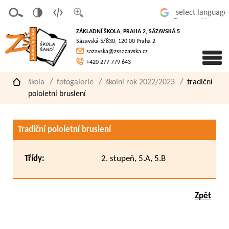
v
t
z
Powered by
erze
extov
většit
ZÁKLADNÍ ŠKOLA, PRAHA 2, SÁZAVSKÁ 5
pro
á
písmo
Sázavská 5/830, 120 00 Praha 2
slaboz
verze
sazavska@zssazavska.cz
raké
+420 277 779 643
škola
fotogalerie
školní rok 2022/2023
tradiční
pololetní bruslení
Tradiční pololetní bruslení
Třídy:
2. stupeň, 5.A, 5.B
Zpět