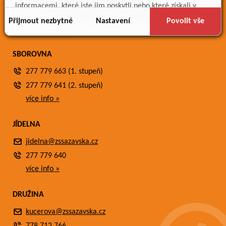
Meteostanice
informacemi, které jste jim poskytli nebo které získali v
Fotogalerie
důsledku toho, že používáte jejich služby.
Přijmout nezbytné
Nastavení
Povolit vše
Kontakty
SBOROVNA
277 779 663 (1. stupeň)
277 779 641 (2. stupeň)
více info »
JÍDELNA
jidelna@zssazavska.cz
277 779 640
více info »
DRUŽINA
kucerova@zssazavska.cz