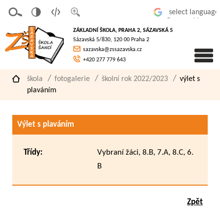
v
t
z
Powered by
erze
extov
většit
ZÁKLADNÍ ŠKOLA, PRAHA 2, SÁZAVSKÁ 5
pro
á
písmo
Sázavská 5/830, 120 00 Praha 2
slaboz
verze
sazavska@zssazavska.cz
raké
+420 277 779 643
škola
fotogalerie
školní rok 2022/2023
výlet s
plaváním
Výlet s plaváním
Třídy:
Vybraní žáci, 8.B, 7.A, 8.C, 6.
B
Zpět