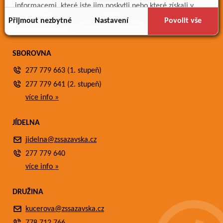
Meteostanice
informacemi, které jste jim poskytli nebo které získali v
Fotogalerie
důsledku toho, že používáte jejich služby.
Přijmout nezbytné
Nastavení
Povolit vše
Kontakty
SBOROVNA
277 779 663 (1. stupeň)
277 779 641 (2. stupeň)
více info »
JÍDELNA
jidelna@zssazavska.cz
277 779 640
více info »
DRUŽINA
kucerova@zssazavska.cz