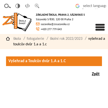
v
t
z
Powered by
erze
extov
většit
ZÁKLADNÍ ŠKOLA, PRAHA 2, SÁZAVSKÁ 5
pro
á
písmo
Sázavská 5/830, 120 00 Praha 2
slaboz
verze
sazavska@zssazavska.cz
raké
+420 277 779 643
škola
fotogalerie
školní rok 2022/2023
vyšehrad a
toulcův dvůr 1.a a 1.c
Vyšehrad a Toulcův dvůr 1.A a 1.C
Zpět