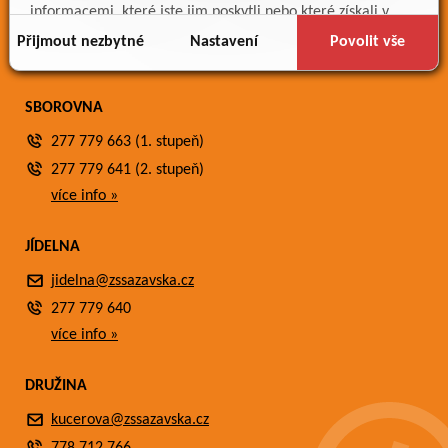
Meteostanice
informacemi, které jste jim poskytli nebo které získali v
Fotogalerie
důsledku toho, že používáte jejich služby.
Přijmout nezbytné
Nastavení
Povolit vše
Kontakty
SBOROVNA
277 779 663 (1. stupeň)
277 779 641 (2. stupeň)
více info »
JÍDELNA
jidelna@zssazavska.cz
277 779 640
více info »
DRUŽINA
kucerova@zssazavska.cz