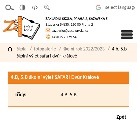
v
t
z
Powered by
erze
extov
většit
ZÁKLADNÍ ŠKOLA, PRAHA 2, SÁZAVSKÁ 5
pro
á
písmo
Sázavská 5/830, 120 00 Praha 2
slaboz
verze
sazavska@zssazavska.cz
raké
+420 277 779 643
škola
fotogalerie
školní rok 2022/2023
4.b, 5.b
školní výlet safari dvůr králové
4.B, 5.B školní výlet SAFARI Dvůr Králové
Třídy:
4.B, 5.B
Zpět