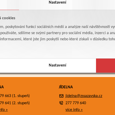
Nastavení
á cookies
am, poskytování funkcí sociálních médií a analýze naší návštěvnosti v
oužíváte, sdílíme se svými partnery pro sociální média, inzerci a ana
formacemi, které jste jim poskytli nebo které získali v důsledku toho,
Nastavení
NA
JÍDELNA
79 663 (1. stupeň)
jidelna@zssazavska.cz
79 641 (2. stupeň)
277 779 640
nfo »
více info »