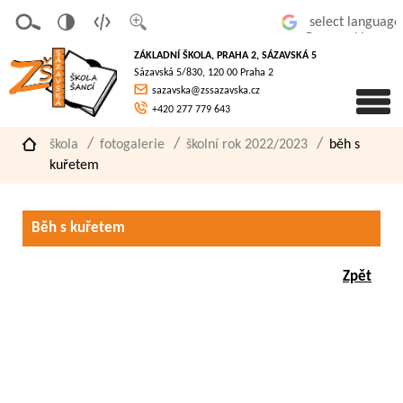
v
t
z
Powered by
erze
extov
většit
ZÁKLADNÍ ŠKOLA, PRAHA 2, SÁZAVSKÁ 5
pro
á
písmo
Sázavská 5/830, 120 00 Praha 2
slaboz
verze
sazavska@zssazavska.cz
raké
+420 277 779 643
škola
fotogalerie
školní rok 2022/2023
běh s
kuřetem
Běh s kuřetem
Zpět