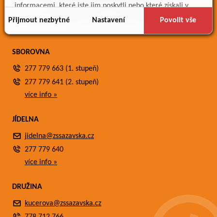
Meteostanice
informacemi, které jste jim poskytli nebo které získali v
Fotogalerie
důsledku toho, že používáte jejich služby.
Přijmout nezbytné
Nastavení
Povolit vše
Kontakty
SBOROVNA
277 779 663 (1. stupeň)
277 779 641 (2. stupeň)
více info »
JÍDELNA
jidelna@zssazavska.cz
277 779 640
více info »
DRUŽINA
kucerova@zssazavska.cz