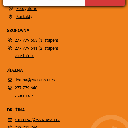
Meteostanice
Fotogalerie
Kontakty
SBOROVNA
277 779 663 (1. stupeň)
277 779 641 (2. stupeň)
více info »
JÍDELNA
jidelna@zssazavska.cz
277 779 640
více info »
DRUŽINA
kucerova@zssazavska.cz