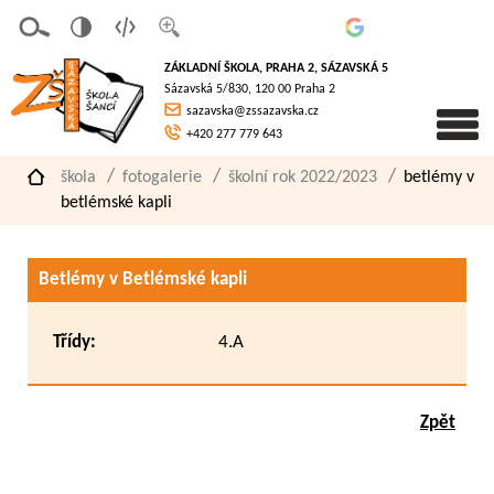
v
t
z
erze
extov
většit
ZÁKLADNÍ ŠKOLA, PRAHA 2, SÁZAVSKÁ 5
pro
á
písmo
Sázavská 5/830, 120 00 Praha 2
slaboz
verze
sazavska@zssazavska.cz
raké
+420 277 779 643
škola
fotogalerie
školní rok 2022/2023
betlémy v
betlémské kapli
Betlémy v Betlémské kapli
Třídy:
4.A
Zpět