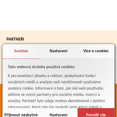
PARTNEŘI
Souhlas
Nastavení
Více o cookies
Tato webová stránka používá cookies
K personalizaci obsahu a reklam, poskytování funkcí
sociálních médií a analýze naší návštěvnosti využíváme
soubory cookie. Informace o tom, jak náš web používáte,
ODKAZY
sdílíme se svými partnery pro sociální média, inzerci a
analýzy. Partneři tyto údaje mohou zkombinovat s dalšími
Bakaláři
informacemi, které jste jim poskytli nebo které získali v
Jídelníček
důsledku toho, že používáte jejich služby.
Přijmout nezbytné
Nastavení
Povolit vše