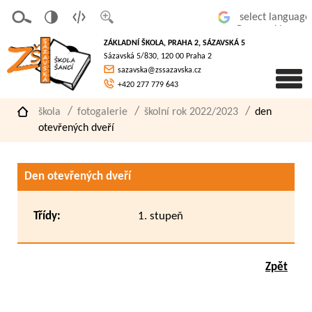
v
t
z
Powered by
erze
extov
většit
ZÁKLADNÍ ŠKOLA, PRAHA 2, SÁZAVSKÁ 5
pro
á
písmo
Sázavská 5/830, 120 00 Praha 2
slaboz
verze
sazavska@zssazavska.cz
raké
+420 277 779 643
škola
fotogalerie
školní rok 2022/2023
den
otevřených dveří
Den otevřených dveří
Třídy:
1. stupeň
Zpět