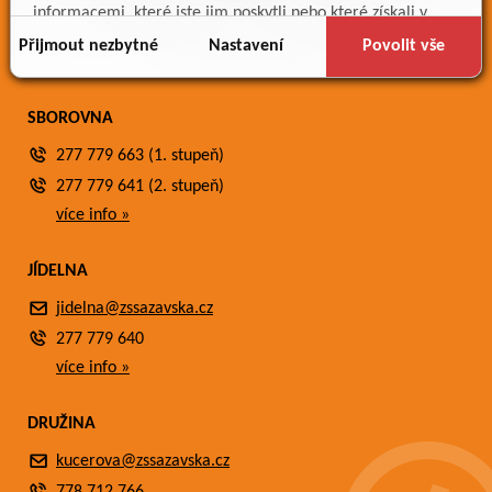
Meteostanice
informacemi, které jste jim poskytli nebo které získali v
Fotogalerie
důsledku toho, že používáte jejich služby.
Přijmout nezbytné
Nastavení
Povolit vše
Kontakty
SBOROVNA
277 779 663 (1. stupeň)
277 779 641 (2. stupeň)
více info »
JÍDELNA
jidelna@zssazavska.cz
277 779 640
více info »
DRUŽINA
kucerova@zssazavska.cz