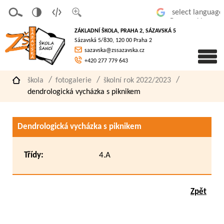
v
t
z
Powered by
erze
extov
většit
ZÁKLADNÍ ŠKOLA, PRAHA 2, SÁZAVSKÁ 5
pro
á
písmo
Sázavská 5/830, 120 00 Praha 2
slaboz
verze
sazavska@zssazavska.cz
raké
+420 277 779 643
škola
fotogalerie
školní rok 2022/2023
dendrologická vycházka s piknikem
Dendrologická vycházka s piknikem
Třídy:
4.A
Zpět