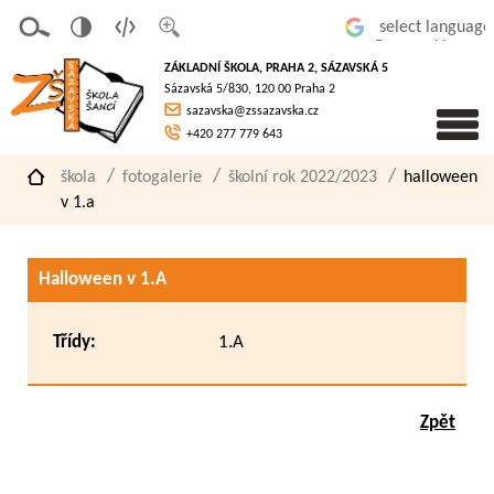
v
t
z
Powered by
erze
extov
většit
ZÁKLADNÍ ŠKOLA, PRAHA 2, SÁZAVSKÁ 5
pro
á
písmo
Sázavská 5/830, 120 00 Praha 2
slaboz
verze
sazavska@zssazavska.cz
raké
+420 277 779 643
škola
fotogalerie
školní rok 2022/2023
halloween
v 1.a
Halloween v 1.A
Třídy:
1.A
Zpět