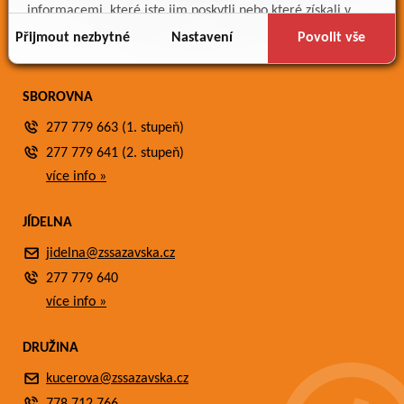
Meteostanice
informacemi, které jste jim poskytli nebo které získali v
Fotogalerie
důsledku toho, že používáte jejich služby.
Přijmout nezbytné
Nastavení
Povolit vše
Kontakty
SBOROVNA
277 779 663 (1. stupeň)
277 779 641 (2. stupeň)
více info »
JÍDELNA
jidelna@zssazavska.cz
277 779 640
více info »
DRUŽINA
kucerova@zssazavska.cz