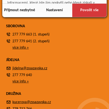
Meteostanice
informacemi, které jste jim poskytli nebo které získali v
Fotogalerie
důsledku toho, že používáte jejich služby.
Přijmout nezbytné
Nastavení
Povolit vše
Kontakty
SBOROVNA
277 779 663 (1. stupeň)
277 779 641 (2. stupeň)
více info »
JÍDELNA
jidelna@zssazavska.cz
277 779 640
více info »
DRUŽINA
kucerova@zssazavska.cz