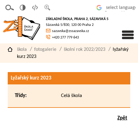
v
t
z
Powered by
erze
extov
většit
ZÁKLADNÍ ŠKOLA, PRAHA 2, SÁZAVSKÁ 5
pro
á
písmo
Sázavská 5/830, 120 00 Praha 2
slaboz
verze
sazavska@zssazavska.cz
raké
+420 277 779 643
škola
fotogalerie
školní rok 2022/2023
lyžařský
kurz 2023
Lyžařský kurz 2023
Třídy:
Celá škola
Zpět