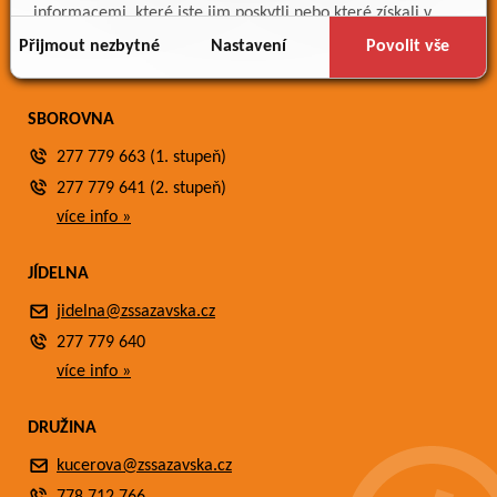
Meteostanice
informacemi, které jste jim poskytli nebo které získali v
Fotogalerie
důsledku toho, že používáte jejich služby.
Přijmout nezbytné
Nastavení
Povolit vše
Kontakty
SBOROVNA
277 779 663 (1. stupeň)
277 779 641 (2. stupeň)
více info »
JÍDELNA
jidelna@zssazavska.cz
277 779 640
více info »
DRUŽINA
kucerova@zssazavska.cz