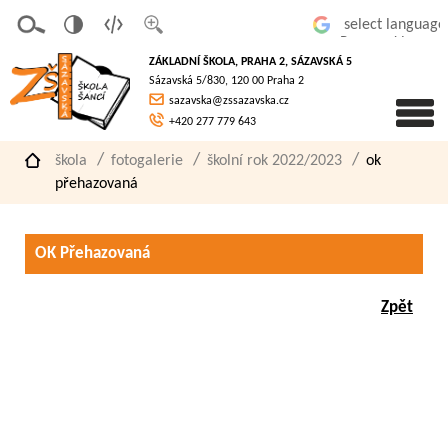
v
t
z
Powered by
erze
extov
většit
ZÁKLADNÍ ŠKOLA, PRAHA 2, SÁZAVSKÁ 5
pro
á
písmo
Sázavská 5/830, 120 00 Praha 2
slaboz
verze
sazavska@zssazavska.cz
raké
+420 277 779 643
škola
fotogalerie
školní rok 2022/2023
ok
přehazovaná
OK Přehazovaná
Zpět