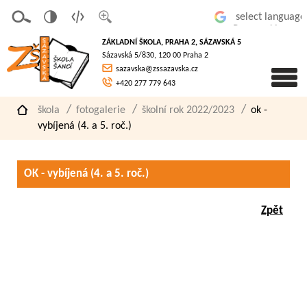
v
t
z
Powered by
erze
extov
většit
ZÁKLADNÍ ŠKOLA, PRAHA 2, SÁZAVSKÁ 5
pro
á
písmo
Sázavská 5/830, 120 00 Praha 2
slaboz
verze
sazavska@zssazavska.cz
raké
+420 277 779 643
škola
fotogalerie
školní rok 2022/2023
ok -
vybíjená (4. a 5. roč.)
OK - vybíjená (4. a 5. roč.)
Zpět