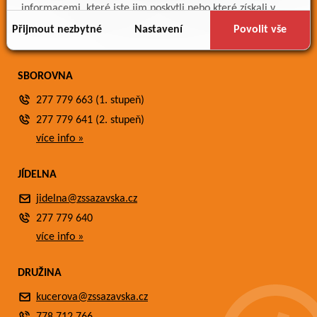
Meteostanice
informacemi, které jste jim poskytli nebo které získali v
Fotogalerie
důsledku toho, že používáte jejich služby.
Přijmout nezbytné
Nastavení
Povolit vše
Kontakty
SBOROVNA
277 779 663 (1. stupeň)
277 779 641 (2. stupeň)
více info »
JÍDELNA
jidelna@zssazavska.cz
277 779 640
více info »
DRUŽINA
kucerova@zssazavska.cz