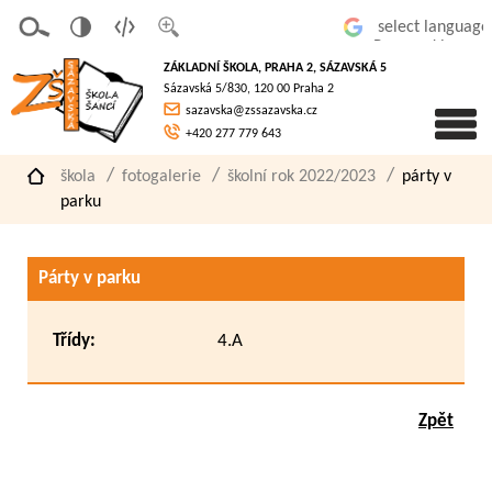
v
t
z
Powered by
erze
extov
většit
ZÁKLADNÍ ŠKOLA, PRAHA 2, SÁZAVSKÁ 5
pro
á
písmo
Sázavská 5/830, 120 00 Praha 2
slaboz
verze
sazavska@zssazavska.cz
raké
+420 277 779 643
škola
fotogalerie
školní rok 2022/2023
párty v
parku
Párty v parku
Třídy:
4.A
Zpět