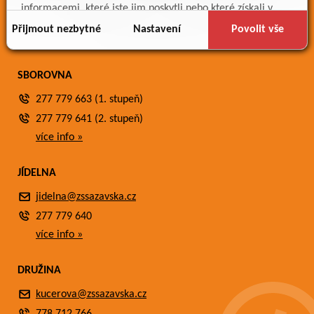
Meteostanice
informacemi, které jste jim poskytli nebo které získali v
Fotogalerie
důsledku toho, že používáte jejich služby.
Přijmout nezbytné
Nastavení
Povolit vše
Kontakty
SBOROVNA
277 779 663 (1. stupeň)
277 779 641 (2. stupeň)
více info »
JÍDELNA
jidelna@zssazavska.cz
277 779 640
více info »
DRUŽINA
kucerova@zssazavska.cz