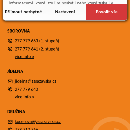
Meteostanice
informacemi, které jste jim poskytli nebo které získali v
Fotogalerie
důsledku toho, že používáte jejich služby.
Přijmout nezbytné
Nastavení
Povolit vše
Kontakty
SBOROVNA
277 779 663 (1. stupeň)
277 779 641 (2. stupeň)
více info »
JÍDELNA
jidelna@zssazavska.cz
277 779 640
více info »
DRUŽINA
kucerova@zssazavska.cz