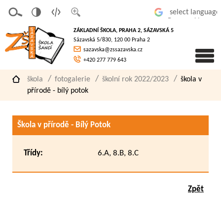
v
t
z
Powered by
erze
extov
většit
ZÁKLADNÍ ŠKOLA, PRAHA 2, SÁZAVSKÁ 5
pro
á
písmo
Sázavská 5/830, 120 00 Praha 2
slaboz
verze
sazavska@zssazavska.cz
raké
+420 277 779 643
škola
fotogalerie
školní rok 2022/2023
škola v
přírodě - bílý potok
Škola v přírodě - Bílý Potok
Třídy:
6.A, 8.B, 8.C
Zpět