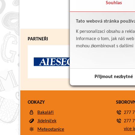
Souhlas
Tato webová stránka použív
K personalizaci obsahu a rekl
Informace o tom, jak náš web p
PARTNEŘI
mohou zkombinovat s dalšími in
Přijmout nezbytné
ODKAZY
SBOROV
Bakaláři
277 7
Jídelníček
277 7
více i
Meteostanice