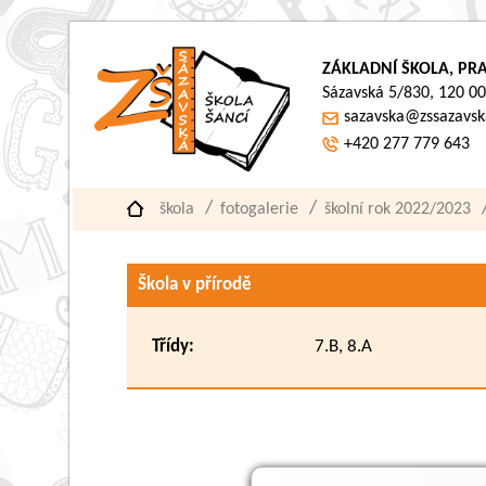
ZÁKLADNÍ ŠKOLA, PRA
Sázavská 5/830, 120 00
sazavska@zssazavsk
+420 277 779 643
škola
fotogalerie
školní rok 2022/2023
Škola v přírodě
Třídy:
7.B, 8.A