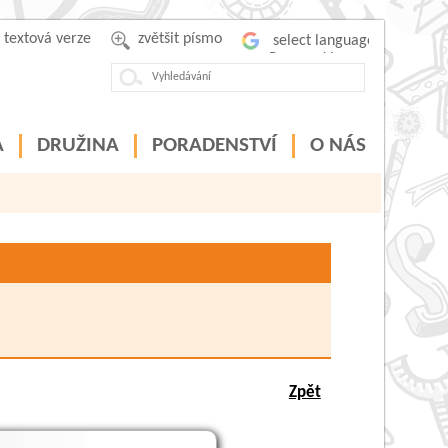
textová verze
zvětšit písmo
Powered by
A
DRUŽINA
PORADENSTVÍ
O NÁS
Zpět