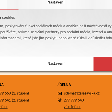
Nastavení
á cookies
am, poskytování funkcí sociálních médií a analýze naší návštěvnosti v
oužíváte, sdílíme se svými partnery pro sociální média, inzerci a ana
formacemi, které jste jim poskytli nebo které získali v důsledku toho,
Nastavení
NA
JÍDELNA
79 663 (1. stupeň)
jidelna@zssazavska.cz
79 641 (2. stupeň)
277 779 640
nfo »
více info »