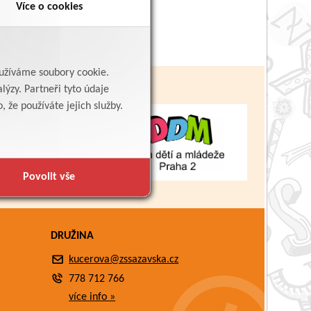
Více o cookies
yužíváme soubory cookie.
lýzy. Partneři tyto údaje
 že používáte jejich služby.
Povolit vše
DRUŽINA
kucerova@zssazavska.cz
778 712 766
více info »