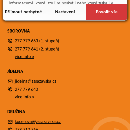
Meteostanice
informacemi, které jste jim poskytli nebo které získali v
Fotogalerie
důsledku toho, že používáte jejich služby.
Přijmout nezbytné
Nastavení
Povolit vše
Kontakty
SBOROVNA
277 779 663 (1. stupeň)
277 779 641 (2. stupeň)
více info »
JÍDELNA
jidelna@zssazavska.cz
277 779 640
více info »
DRUŽINA
kucerova@zssazavska.cz