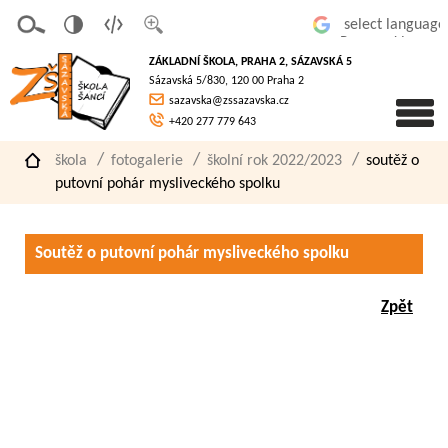
v
t
z
Powered by
erze
extov
většit
ZÁKLADNÍ ŠKOLA, PRAHA 2, SÁZAVSKÁ 5
pro
á
písmo
Sázavská 5/830, 120 00 Praha 2
slaboz
verze
sazavska@zssazavska.cz
raké
+420 277 779 643
škola
fotogalerie
školní rok 2022/2023
soutěž o
putovní pohár mysliveckého spolku
Soutěž o putovní pohár mysliveckého spolku
Zpět