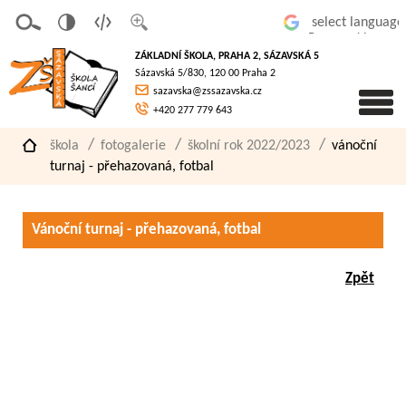
v
t
z
Powered by
erze
extov
většit
ZÁKLADNÍ ŠKOLA, PRAHA 2, SÁZAVSKÁ 5
pro
á
písmo
Sázavská 5/830, 120 00 Praha 2
slaboz
verze
sazavska@zssazavska.cz
raké
+420 277 779 643
škola
fotogalerie
školní rok 2022/2023
vánoční
turnaj - přehazovaná, fotbal
Vánoční turnaj - přehazovaná, fotbal
Zpět