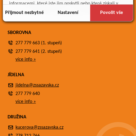
Meteostanice
informacemi, které jste jim poskytli nebo které získali v
Fotogalerie
důsledku toho, že používáte jejich služby.
Přijmout nezbytné
Nastavení
Povolit vše
Kontakty
SBOROVNA
277 779 663 (1. stupeň)
277 779 641 (2. stupeň)
více info »
JÍDELNA
jidelna@zssazavska.cz
277 779 640
více info »
DRUŽINA
kucerova@zssazavska.cz