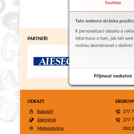
Souhlas
Tato webová stránka použív
K personalizaci obsahu a rekl
Informace o tom, jak náš web p
PARTNEŘI
mohou zkombinovat s dalšími in
Přijmout nezbytné
ODKAZY
SBOROV
Bakaláři
277 7
Jídelníček
277 7
více i
Meteostanice