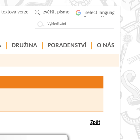
textová verze
zvětšit písmo
Powered by
A
DRUŽINA
PORADENSTVÍ
O NÁS
Zpět