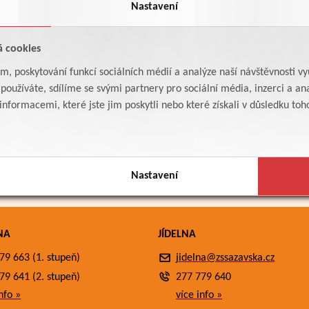
Nastavení
á cookies
am, poskytování funkcí sociálních médií a analýze naší návštěvnosti v
oužíváte, sdílíme se svými partnery pro sociální média, inzerci a ana
formacemi, které jste jim poskytli nebo které získali v důsledku toho,
Nastavení
NA
JÍDELNA
79 663 (1. stupeň)
jidelna@zssazavska.cz
79 641 (2. stupeň)
277 779 640
nfo »
více info »