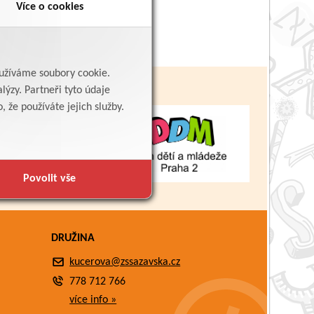
Více o cookies
yužíváme soubory cookie.
lýzy. Partneři tyto údaje
 že používáte jejich služby.
Povolit vše
DRUŽINA
kucerova@zssazavska.cz
778 712 766
více info »