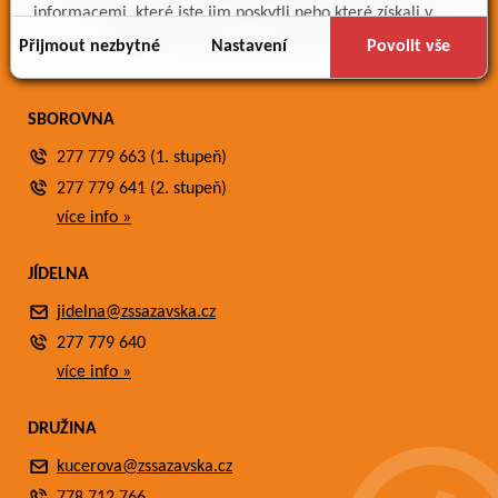
Meteostanice
informacemi, které jste jim poskytli nebo které získali v
Fotogalerie
důsledku toho, že používáte jejich služby.
Přijmout nezbytné
Nastavení
Povolit vše
Kontakty
SBOROVNA
277 779 663 (1. stupeň)
277 779 641 (2. stupeň)
více info »
JÍDELNA
jidelna@zssazavska.cz
277 779 640
více info »
DRUŽINA
kucerova@zssazavska.cz