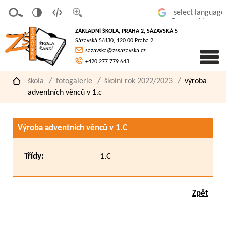
v
t
z
Powered by
erze
extov
většit
ZÁKLADNÍ ŠKOLA, PRAHA 2, SÁZAVSKÁ 5
pro
á
písmo
Sázavská 5/830, 120 00 Praha 2
slaboz
verze
sazavska@zssazavska.cz
raké
+420 277 779 643
škola
fotogalerie
školní rok 2022/2023
výroba
adventních věnců v 1.c
Výroba adventních věnců v 1.C
Třídy:
1.C
Zpět