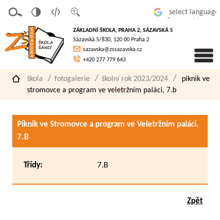
v
t
z
Powered by
erze
extov
většit
ZÁKLADNÍ ŠKOLA, PRAHA 2, SÁZAVSKÁ 5
pro
á
písmo
Sázavská 5/830, 120 00 Praha 2
slaboz
verze
sazavska@zssazavska.cz
raké
+420 277 779 643
škola
fotogalerie
školní rok 2023/2024
piknik ve
stromovce a program ve veletržním paláci, 7.b
Piknik ve Stromovce a program ve Veletržním paláci,
7.B
Třídy:
7.B
Zpět