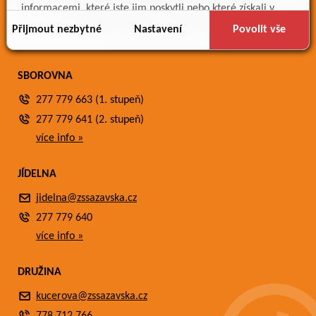
Meteostanice
informacemi, které jste jim poskytli nebo které získali v
Fotogalerie
důsledku toho, že používáte jejich služby.
Přijmout nezbytné
Nastavení
Povolit vše
Kontakty
SBOROVNA
277 779 663 (1. stupeň)
277 779 641 (2. stupeň)
více info »
JÍDELNA
jidelna@zssazavska.cz
277 779 640
více info »
DRUŽINA
kucerova@zssazavska.cz