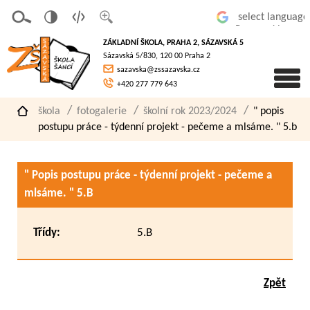
v
t
z
Powered by
erze
extov
většit
ZÁKLADNÍ ŠKOLA, PRAHA 2, SÁZAVSKÁ 5
pro
á
písmo
Sázavská 5/830, 120 00 Praha 2
slaboz
verze
sazavska@zssazavska.cz
raké
+420 277 779 643
škola
fotogalerie
školní rok 2023/2024
" popis
postupu práce - týdenní projekt - pečeme a mlsáme. " 5.b
" Popis postupu práce - týdenní projekt - pečeme a
mlsáme. " 5.B
Třídy:
5.B
Zpět