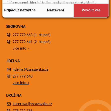
Meteostanice
informacemi, které jste jim poskytli nebo které získali v
Fotogalerie
důsledku toho, že používáte jejich služby.
Přijmout nezbytné
Nastavení
Povolit vše
Kontakty
SBOROVNA
277 779 663 (1. stupeň)
277 779 641 (2. stupeň)
více info »
JÍDELNA
jidelna@zssazavska.cz
277 779 640
více info »
DRUŽINA
kucerova@zssazavska.cz