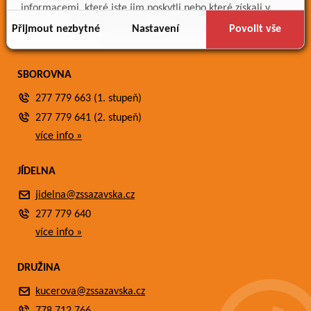
Meteostanice
informacemi, které jste jim poskytli nebo které získali v
Fotogalerie
důsledku toho, že používáte jejich služby.
Přijmout nezbytné
Nastavení
Povolit vše
Kontakty
SBOROVNA
277 779 663 (1. stupeň)
277 779 641 (2. stupeň)
více info »
JÍDELNA
jidelna@zssazavska.cz
277 779 640
více info »
DRUŽINA
kucerova@zssazavska.cz