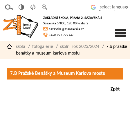
v
t
z
Powered by
erze
extov
většit
ZÁKLADNÍ ŠKOLA, PRAHA 2, SÁZAVSKÁ 5
pro
á
písmo
Sázavská 5/830, 120 00 Praha 2
slaboz
verze
sazavska@zssazavska.cz
raké
+420 277 779 643
škola
fotogalerie
školní rok 2023/2024
7.b pražské
benátky a muzeum karlova mostu
7.B Pražské Benátky a Muzeum Karlova mostu
Zpět