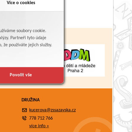
Více o cookies
yužíváme soubory cookie.
lýzy. Partneři tyto údaje
 že používáte jejich služby.
Povolit vše
DRUŽINA
kucerova@zssazavska.cz
778 712 766
více info »