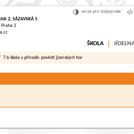
verze pro slabozraké
HA 2, SÁZAVSKÁ 5
 Praha 2
a.cz
ŠKOLA
JÍDELN
7.b škola v přírodě: pověsti jizerských hor