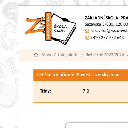
ZÁKLADNÍ ŠKOLA, PRA
Sázavská 5/830, 120 00
sazavska@zssazavsk
+420 277 779 643
škola
fotogalerie
školní rok 2023/2024
7.B Škola v přírodě: Pověsti Jizerských hor
Třídy:
7.B