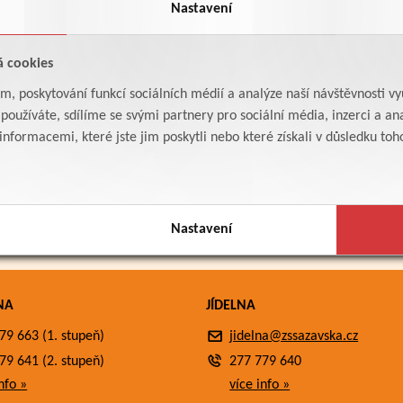
Nastavení
á cookies
am, poskytování funkcí sociálních médií a analýze naší návštěvnosti v
oužíváte, sdílíme se svými partnery pro sociální média, inzerci a ana
formacemi, které jste jim poskytli nebo které získali v důsledku toho,
Nastavení
NA
JÍDELNA
79 663 (1. stupeň)
jidelna@zssazavska.cz
79 641 (2. stupeň)
277 779 640
nfo »
více info »