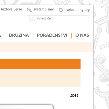
textová verze
zvětšit písmo
Powered by
A
DRUŽINA
PORADENSTVÍ
O NÁS
Zpět