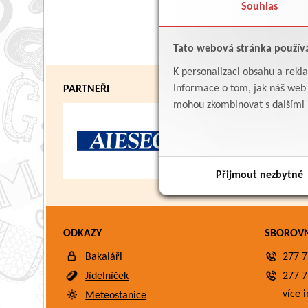
Souhlas
Tato webová stránka použív
K personalizaci obsahu a rekl
Informace o tom, jak náš web p
PARTNEŘI
mohou zkombinovat s dalšími in
Přijmout nezbytné
ODKAZY
SBOROV
Bakaláři
277 7
Jídelníček
277 7
více i
Meteostanice