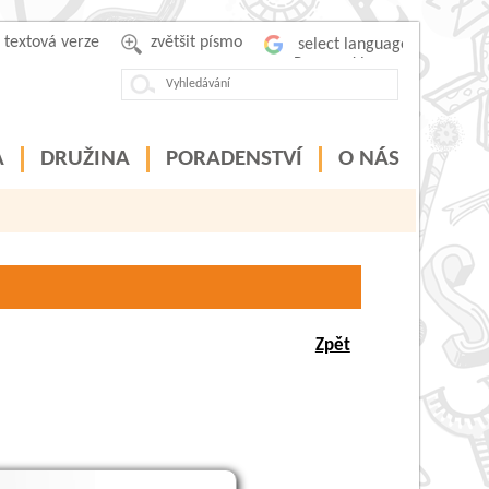
textová verze
zvětšit písmo
Powered by
A
DRUŽINA
PORADENSTVÍ
O NÁS
Zpět