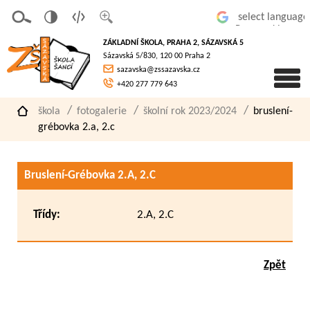
v
t
z
Powered by
erze
extov
většit
ZÁKLADNÍ ŠKOLA, PRAHA 2, SÁZAVSKÁ 5
pro
á
písmo
Sázavská 5/830, 120 00 Praha 2
slaboz
verze
sazavska@zssazavska.cz
raké
+420 277 779 643
škola
fotogalerie
školní rok 2023/2024
bruslení-
grébovka 2.a, 2.c
Bruslení-Grébovka 2.A, 2.C
Třídy:
2.A, 2.C
Zpět