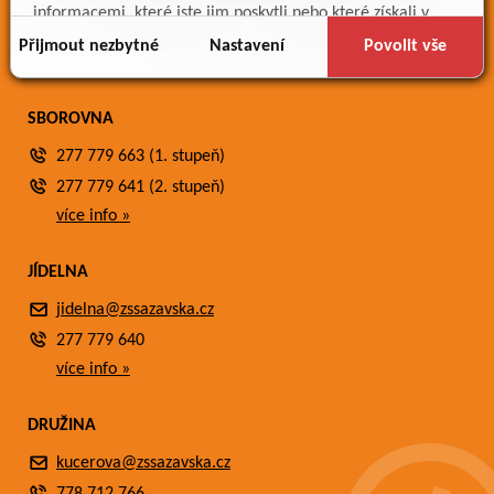
Meteostanice
informacemi, které jste jim poskytli nebo které získali v
Fotogalerie
důsledku toho, že používáte jejich služby.
Přijmout nezbytné
Nastavení
Povolit vše
Kontakty
SBOROVNA
277 779 663 (1. stupeň)
277 779 641 (2. stupeň)
více info »
JÍDELNA
jidelna@zssazavska.cz
277 779 640
více info »
DRUŽINA
kucerova@zssazavska.cz