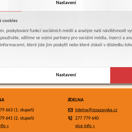
Nastavení
á cookies
am, poskytování funkcí sociálních médií a analýze naší návštěvnosti v
oužíváte, sdílíme se svými partnery pro sociální média, inzerci a ana
formacemi, které jste jim poskytli nebo které získali v důsledku toho,
Nastavení
NA
JÍDELNA
79 663 (1. stupeň)
jidelna@zssazavska.cz
79 641 (2. stupeň)
277 779 640
nfo »
více info »