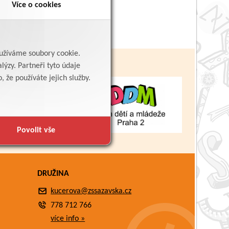
Více o cookies
yužíváme soubory cookie.
lýzy. Partneři tyto údaje
 že používáte jejich služby.
Povolit vše
DRUŽINA
kucerova@zssazavska.cz
778 712 766
více info »