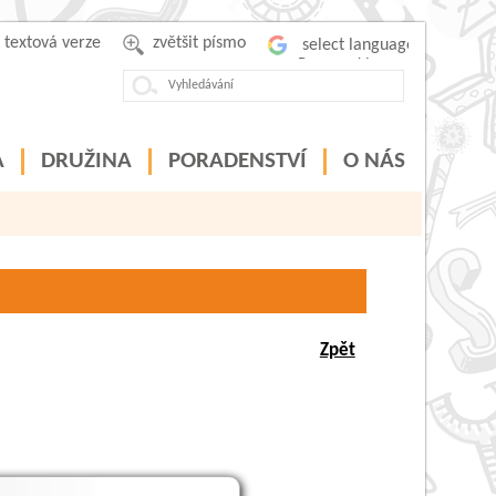
textová verze
zvětšit písmo
Powered by
A
DRUŽINA
PORADENSTVÍ
O NÁS
Zpět