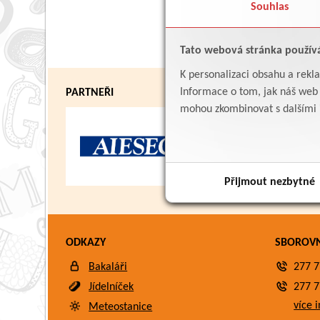
Souhlas
Tato webová stránka použív
K personalizaci obsahu a rekl
Informace o tom, jak náš web p
PARTNEŘI
mohou zkombinovat s dalšími in
Přijmout nezbytné
ODKAZY
SBOROV
Bakaláři
277 7
Jídelníček
277 7
více i
Meteostanice