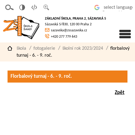
v
t
z
Powered by
erze
extov
většit
ZÁKLADNÍ ŠKOLA, PRAHA 2, SÁZAVSKÁ 5
pro
á
písmo
Sázavská 5/830, 120 00 Praha 2
slaboz
verze
sazavska@zssazavska.cz
raké
+420 277 779 643
škola
fotogalerie
školní rok 2023/2024
florbalový
turnaj - 6. - 9. roč.
Florbalový turnaj - 6. - 9. roč.
Zpět