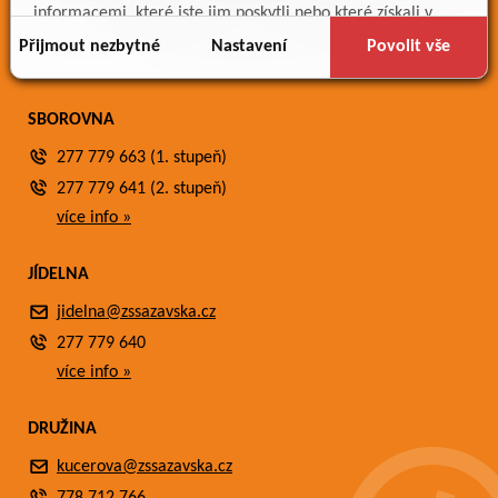
Meteostanice
informacemi, které jste jim poskytli nebo které získali v
Fotogalerie
důsledku toho, že používáte jejich služby.
Přijmout nezbytné
Nastavení
Povolit vše
Kontakty
SBOROVNA
277 779 663 (1. stupeň)
277 779 641 (2. stupeň)
více info »
JÍDELNA
jidelna@zssazavska.cz
277 779 640
více info »
DRUŽINA
kucerova@zssazavska.cz