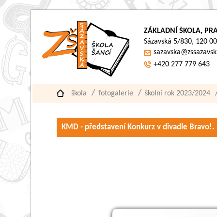
ZÁKLADNÍ ŠKOLA, PRA
Sázavská 5/830, 120 00
sazavska@zssazavsk
+420 277 779 643
škola
fotogalerie
školní rok 2023/2024
KMD - představení Konkurz v divadle Bravo!.