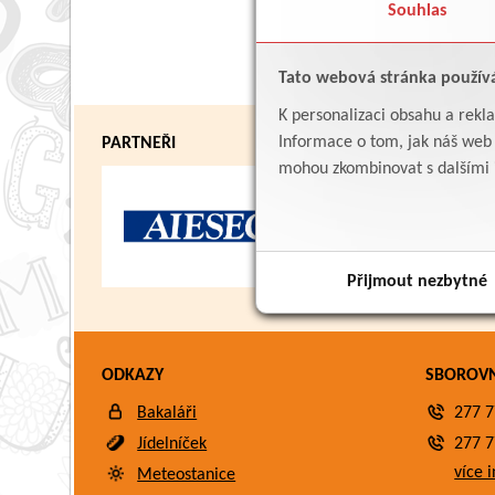
Souhlas
Tato webová stránka použív
K personalizaci obsahu a rekl
Informace o tom, jak náš web p
PARTNEŘI
mohou zkombinovat s dalšími in
Přijmout nezbytné
ODKAZY
SBOROV
Bakaláři
277 7
Jídelníček
277 7
více i
Meteostanice