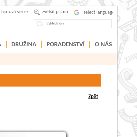
textová verze
zvětšit písmo
Powered by
A
DRUŽINA
PORADENSTVÍ
O NÁS
Zpět