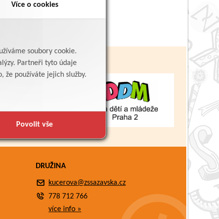
Více o cookies
yužíváme soubory cookie.
lýzy. Partneři tyto údaje
 že používáte jejich služby.
Povolit vše
DRUŽINA
kucerova@zssazavska.cz
778 712 766
více info »