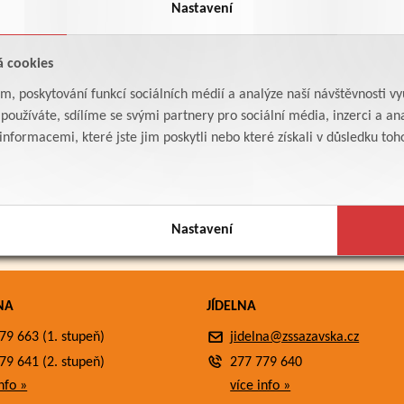
Nastavení
á cookies
am, poskytování funkcí sociálních médií a analýze naší návštěvnosti v
oužíváte, sdílíme se svými partnery pro sociální média, inzerci a ana
formacemi, které jste jim poskytli nebo které získali v důsledku toho,
Nastavení
NA
JÍDELNA
79 663 (1. stupeň)
jidelna@zssazavska.cz
79 641 (2. stupeň)
277 779 640
nfo »
více info »