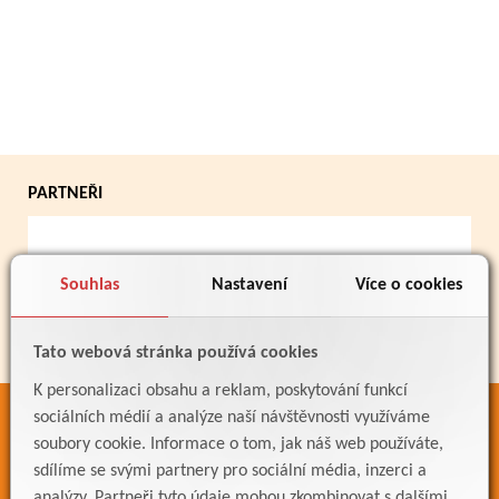
PARTNEŘI
Souhlas
Nastavení
Více o cookies
Tato webová stránka používá cookies
K personalizaci obsahu a reklam, poskytování funkcí
sociálních médií a analýze naší návštěvnosti využíváme
ODKAZY
soubory cookie. Informace o tom, jak náš web používáte,
Bakaláři
sdílíme se svými partnery pro sociální média, inzerci a
Jídelníček
analýzy. Partneři tyto údaje mohou zkombinovat s dalšími