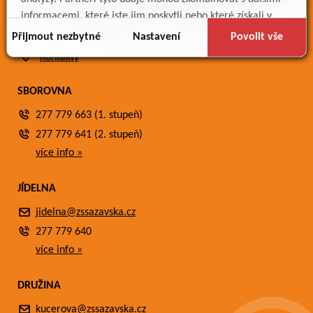
informacemi, které jste jim poskytli nebo které získali v
Meteostanice
důsledku toho, že používáte jejich služby.
Přijmout nezbytné
Nastavení
Povolit vše
Fotogalerie
Kontakty
SBOROVNA
277 779 663 (1. stupeň)
277 779 641 (2. stupeň)
více info »
JÍDELNA
jidelna@zssazavska.cz
277 779 640
více info »
DRUŽINA
kucerova@zssazavska.cz