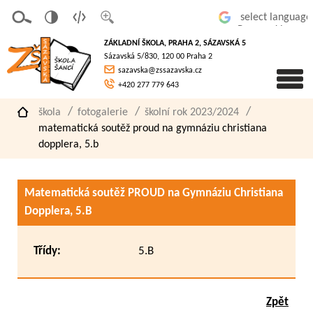
v
t
z
Powered by
erze
extov
většit
ZÁKLADNÍ ŠKOLA, PRAHA 2, SÁZAVSKÁ 5
pro
á
písmo
Sázavská 5/830, 120 00 Praha 2
slaboz
verze
sazavska@zssazavska.cz
raké
+420 277 779 643
škola
fotogalerie
školní rok 2023/2024
matematická soutěž proud na gymnáziu christiana
dopplera, 5.b
Matematická soutěž PROUD na Gymnáziu Christiana
Dopplera, 5.B
Třídy:
5.B
Zpět