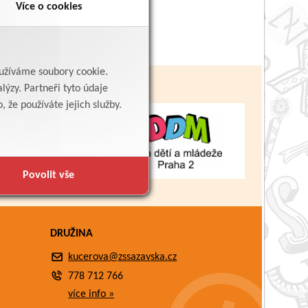
Více o cookies
yužíváme soubory cookie.
lýzy. Partneři tyto údaje
 že používáte jejich služby.
Povolit vše
DRUŽINA
kucerova@zssazavska.cz
778 712 766
více info »