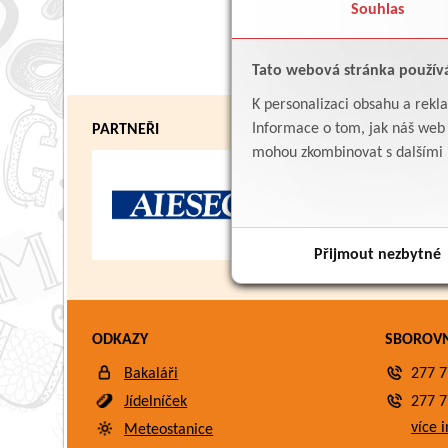
Souhlas
Tato webová stránka použív
K personalizaci obsahu a rekl
Informace o tom, jak náš web p
PARTNEŘI
mohou zkombinovat s dalšími in
Přijmout nezbytné
ODKAZY
SBOROV
Bakaláři
277 7
Jídelníček
277 7
více i
Meteostanice