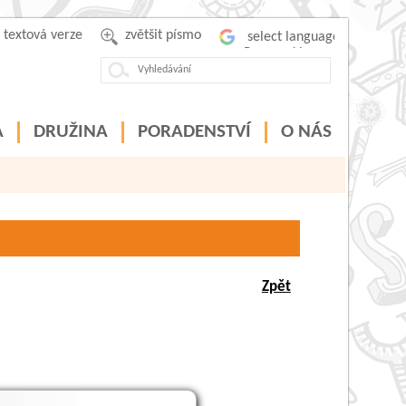
textová verze
zvětšit písmo
Powered by
A
DRUŽINA
PORADENSTVÍ
O NÁS
Zpět