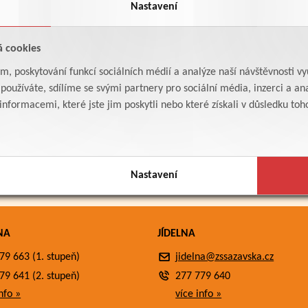
Nastavení
á cookies
am, poskytování funkcí sociálních médií a analýze naší návštěvnosti v
oužíváte, sdílíme se svými partnery pro sociální média, inzerci a ana
formacemi, které jste jim poskytli nebo které získali v důsledku toho,
Nastavení
NA
JÍDELNA
79 663 (1. stupeň)
jidelna@zssazavska.cz
79 641 (2. stupeň)
277 779 640
nfo »
více info »