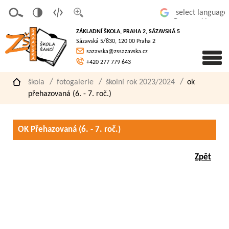
v
t
z
Powered by
erze
extov
většit
ZÁKLADNÍ ŠKOLA, PRAHA 2, SÁZAVSKÁ 5
pro
á
písmo
Sázavská 5/830, 120 00 Praha 2
slaboz
verze
sazavska@zssazavska.cz
raké
+420 277 779 643
škola
fotogalerie
školní rok 2023/2024
ok
přehazovaná (6. - 7. roč.)
OK Přehazovaná (6. - 7. roč.)
Zpět