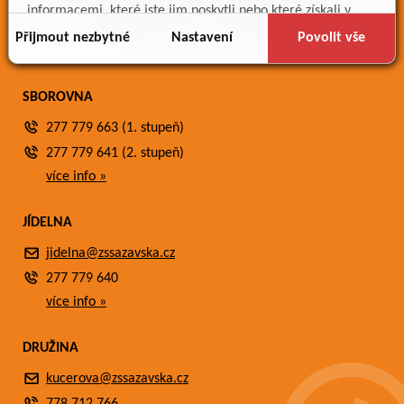
Meteostanice
informacemi, které jste jim poskytli nebo které získali v
Fotogalerie
důsledku toho, že používáte jejich služby.
Přijmout nezbytné
Nastavení
Povolit vše
Kontakty
SBOROVNA
277 779 663 (1. stupeň)
277 779 641 (2. stupeň)
více info »
JÍDELNA
jidelna@zssazavska.cz
277 779 640
více info »
DRUŽINA
kucerova@zssazavska.cz