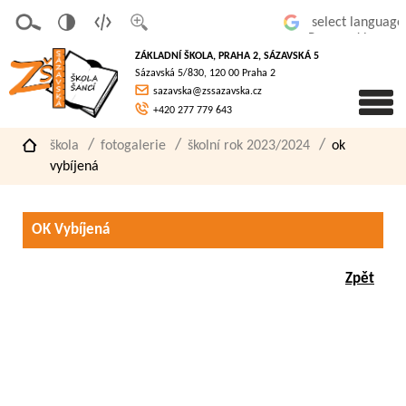
v
t
z
Powered by
erze
extov
většit
ZÁKLADNÍ ŠKOLA, PRAHA 2, SÁZAVSKÁ 5
pro
á
písmo
Sázavská 5/830, 120 00 Praha 2
slaboz
verze
sazavska@zssazavska.cz
raké
+420 277 779 643
škola
fotogalerie
školní rok 2023/2024
ok
vybíjená
OK Vybíjená
Zpět