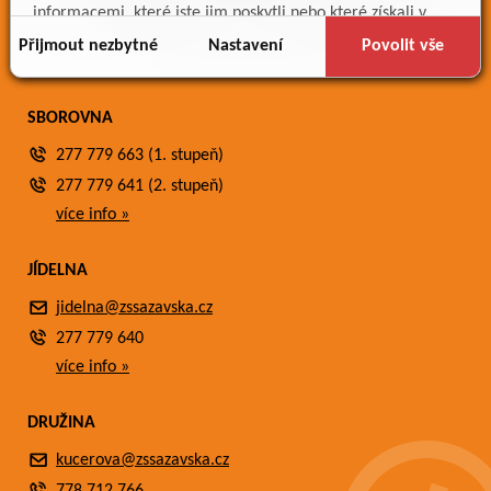
Meteostanice
informacemi, které jste jim poskytli nebo které získali v
Fotogalerie
důsledku toho, že používáte jejich služby.
Přijmout nezbytné
Nastavení
Povolit vše
Kontakty
SBOROVNA
277 779 663 (1. stupeň)
277 779 641 (2. stupeň)
více info »
JÍDELNA
jidelna@zssazavska.cz
277 779 640
více info »
DRUŽINA
kucerova@zssazavska.cz