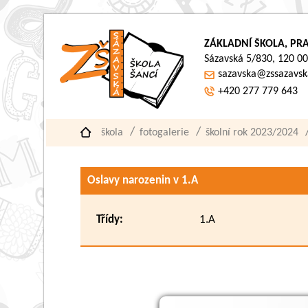
ZÁKLADNÍ ŠKOLA, PRA
Sázavská 5/830, 120 00
sazavska@zssazavsk
+420 277 779 643
škola
fotogalerie
školní rok 2023/2024
Oslavy narozenin v 1.A
Třídy:
1.A