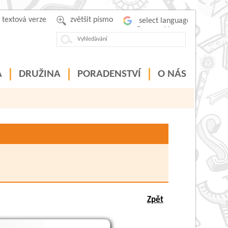
textová verze
zvětšit písmo
Powered by
A
DRUŽINA
PORADENSTVÍ
O NÁS
Zpět