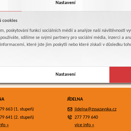
Nastavení
á cookies
am, poskytování funkcí sociálních médií a analýze naší návštěvnosti v
oužíváte, sdílíme se svými partnery pro sociální média, inzerci a ana
formacemi, které jste jim poskytli nebo které získali v důsledku toho,
Nastavení
NA
JÍDELNA
79 663 (1. stupeň)
jidelna@zssazavska.cz
79 641 (2. stupeň)
277 779 640
nfo »
více info »