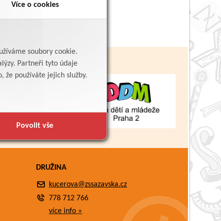
Více o cookies
yužíváme soubory cookie.
lýzy. Partneři tyto údaje
 že používáte jejich služby.
Povolit vše
DRUŽINA
kucerova@zssazavska.cz
778 712 766
více info »