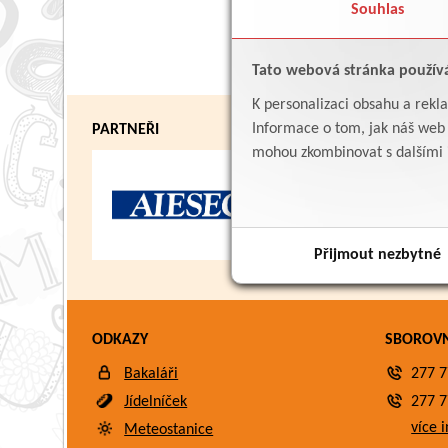
Souhlas
Tato webová stránka použív
K personalizaci obsahu a rekl
Informace o tom, jak náš web p
PARTNEŘI
mohou zkombinovat s dalšími in
Přijmout nezbytné
ODKAZY
SBOROV
Bakaláři
277 7
Jídelníček
277 7
více i
Meteostanice