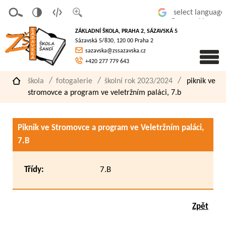
v
t
z
Powered by
erze
extov
většit
ZÁKLADNÍ ŠKOLA, PRAHA 2, SÁZAVSKÁ 5
pro
á
písmo
Sázavská 5/830, 120 00 Praha 2
slaboz
verze
sazavska@zssazavska.cz
raké
+420 277 779 643
škola
fotogalerie
školní rok 2023/2024
piknik ve
stromovce a program ve veletržním paláci, 7.b
Piknik ve Stromovce a program ve Veletržním paláci,
7.B
Třídy:
7.B
Zpět