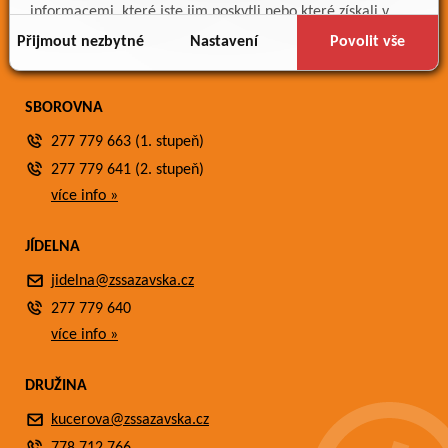
Meteostanice
informacemi, které jste jim poskytli nebo které získali v
Fotogalerie
důsledku toho, že používáte jejich služby.
Přijmout nezbytné
Nastavení
Povolit vše
Kontakty
SBOROVNA
277 779 663 (1. stupeň)
277 779 641 (2. stupeň)
více info »
JÍDELNA
jidelna@zssazavska.cz
277 779 640
více info »
DRUŽINA
kucerova@zssazavska.cz