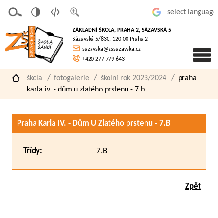
v
t
z
Powered by
erze
extov
většit
ZÁKLADNÍ ŠKOLA, PRAHA 2, SÁZAVSKÁ 5
pro
á
písmo
Sázavská 5/830, 120 00 Praha 2
slaboz
verze
sazavska@zssazavska.cz
raké
+420 277 779 643
škola
fotogalerie
školní rok 2023/2024
praha
karla iv. - dům u zlatého prstenu - 7.b
Praha Karla IV. - Dům U Zlatého prstenu - 7.B
Třídy:
7.B
Zpět