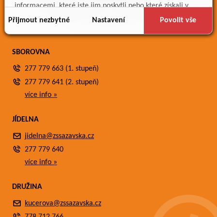
Meteostanice
informacemi, které jste jim poskytli nebo které získali v
Fotogalerie
důsledku toho, že používáte jejich služby.
Přijmout nezbytné
Nastavení
Povolit vše
Kontakty
SBOROVNA
277 779 663 (1. stupeň)
277 779 641 (2. stupeň)
více info »
JÍDELNA
jidelna@zssazavska.cz
277 779 640
více info »
DRUŽINA
kucerova@zssazavska.cz