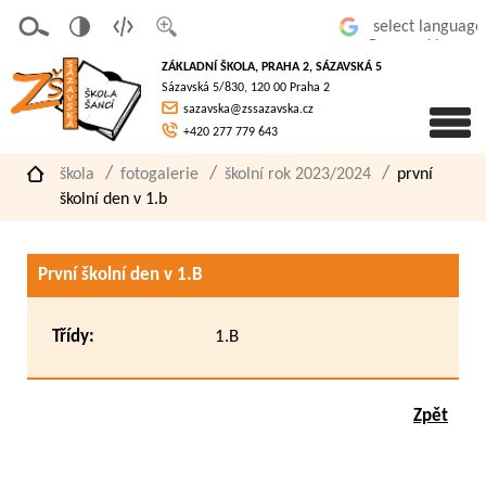
v
t
z
Powered by
erze
extov
většit
ZÁKLADNÍ ŠKOLA, PRAHA 2, SÁZAVSKÁ 5
pro
á
písmo
Sázavská 5/830, 120 00 Praha 2
slaboz
verze
sazavska@zssazavska.cz
raké
+420 277 779 643
škola
fotogalerie
školní rok 2023/2024
první
školní den v 1.b
První školní den v 1.B
Třídy:
1.B
Zpět