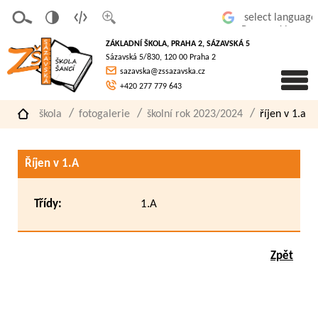
v
t
z
Powered by
erze
extov
většit
ZÁKLADNÍ ŠKOLA, PRAHA 2, SÁZAVSKÁ 5
pro
á
písmo
Sázavská 5/830, 120 00 Praha 2
slaboz
verze
sazavska@zssazavska.cz
raké
+420 277 779 643
škola
fotogalerie
školní rok 2023/2024
říjen v 1.a
Říjen v 1.A
Třídy:
1.A
Zpět