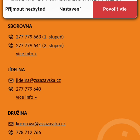
informacemi, které jste jim poskytli nebo které získali v
Fotogalerie
důsledku toho, že používáte jejich služby.
Přijmout nezbytné
Nastavení
Povolit vše
Kontakty
SBOROVNA
277 779 663 (1. stupeň)
277 779 641 (2. stupeň)
více info »
JÍDELNA
jidelna@zssazavska.cz
277 779 640
více info »
DRUŽINA
kucerova@zssazavska.cz
778 712 766