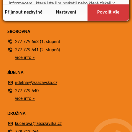
Meteostanice
informacemi, které jste jim poskytli nebo které získali v
Fotogalerie
důsledku toho, že používáte jejich služby.
Přijmout nezbytné
Nastavení
Povolit vše
Kontakty
SBOROVNA
277 779 663 (1. stupeň)
277 779 641 (2. stupeň)
více info »
JÍDELNA
jidelna@zssazavska.cz
277 779 640
více info »
DRUŽINA
kucerova@zssazavska.cz