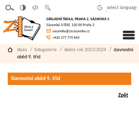
v
t
z
Powered by
erze
extov
většit
ZÁKLADNÍ ŠKOLA, PRAHA 2, SÁZAVSKÁ 5
pro
á
písmo
Sázavská 5/830, 120 00 Praha 2
slaboz
verze
sazavska@zssazavska.cz
raké
+420 277 779 643
škola
fotogalerie
školní rok 2023/2024
slavnostní
oběd 9. tříd
Slavnostní oběd 9. tříd
Zpět