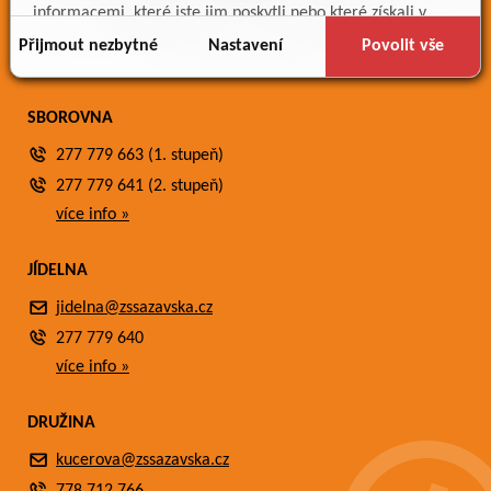
Meteostanice
informacemi, které jste jim poskytli nebo které získali v
Fotogalerie
důsledku toho, že používáte jejich služby.
Přijmout nezbytné
Nastavení
Povolit vše
Kontakty
SBOROVNA
277 779 663 (1. stupeň)
277 779 641 (2. stupeň)
více info »
JÍDELNA
jidelna@zssazavska.cz
277 779 640
více info »
DRUŽINA
kucerova@zssazavska.cz