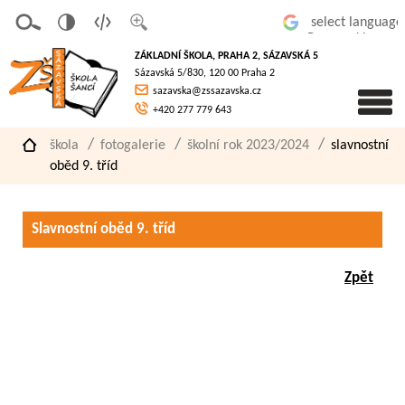
v
t
z
Powered by
erze
extov
většit
ZÁKLADNÍ ŠKOLA, PRAHA 2, SÁZAVSKÁ 5
pro
á
písmo
Sázavská 5/830, 120 00 Praha 2
slaboz
verze
sazavska@zssazavska.cz
raké
+420 277 779 643
škola
fotogalerie
školní rok 2023/2024
slavnostní
oběd 9. tříd
Slavnostní oběd 9. tříd
Zpět