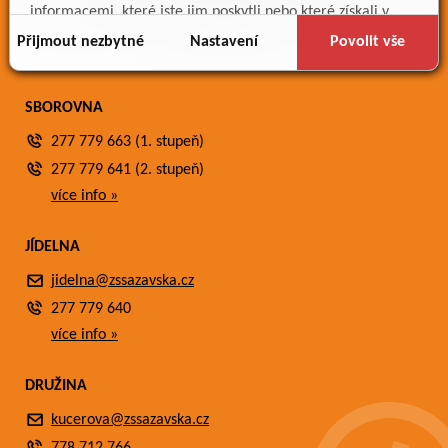
Meteostanice
informacemi, které jste jim poskytli nebo které získali v
Fotogalerie
důsledku toho, že používáte jejich služby.
Přijmout nezbytné
Nastavení
Povolit vše
Kontakty
SBOROVNA
277 779 663 (1. stupeň)
277 779 641 (2. stupeň)
více info »
JÍDELNA
jidelna@zssazavska.cz
277 779 640
více info »
DRUŽINA
kucerova@zssazavska.cz