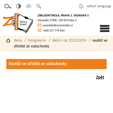
v
t
z
Powered by
erze
extov
většit
ZÁKLADNÍ ŠKOLA, PRAHA 2, SÁZAVSKÁ 5
pro
á
písmo
Sázavská 5/830, 120 00 Praha 2
slaboz
verze
sazavska@zssazavska.cz
raké
+420 277 779 643
škola
fotogalerie
školní rok 2023/2024
soutěž ve
střelbě ze vzduchovky
Soutěž ve střelbě ze vzduchovky
Zpět