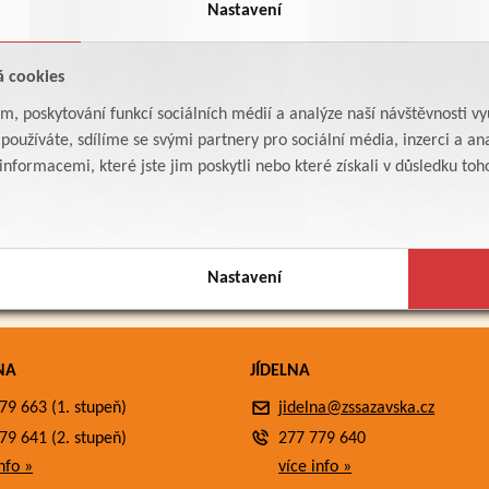
Nastavení
á cookies
am, poskytování funkcí sociálních médií a analýze naší návštěvnosti v
oužíváte, sdílíme se svými partnery pro sociální média, inzerci a ana
formacemi, které jste jim poskytli nebo které získali v důsledku toho,
Nastavení
NA
JÍDELNA
79 663 (1. stupeň)
jidelna@zssazavska.cz
79 641 (2. stupeň)
277 779 640
nfo »
více info »