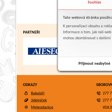
Souhlas
Tato webová stránka použív
K personalizaci obsahu a rekl
Informace o tom, jak náš web p
PARTNEŘI
mohou zkombinovat s dalšími in
Přijmout nezbytné
ODKAZY
SBOROV
Bakaláři
277 7
Jídelníček
277 7
více i
Meteostanice