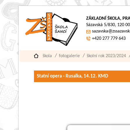
ZÁKLADNÍ ŠKOLA, PRA
Sázavská 5/830, 120 00
sazavska@zssazavsk
+420 277 779 643
škola
fotogalerie
školní rok 2023/2024
Statní opera - Rusalka, 14.12. KMD