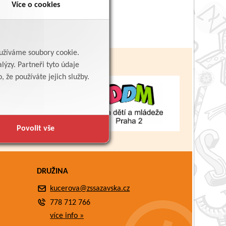
Více o cookies
yužíváme soubory cookie.
lýzy. Partneři tyto údaje
 že používáte jejich služby.
Povolit vše
DRUŽINA
kucerova@zssazavska.cz
778 712 766
více info »