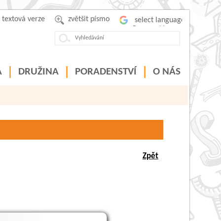
textová verze
zvětšit písmo
Powered by
A
DRUŽINA
PORADENSTVÍ
O NÁS
Zpět