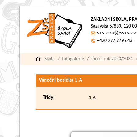
ZÁKLADNÍ ŠKOLA, PRA
Sázavská 5/830, 120 00
sazavska@zssazavsk
+420 277 779 643
škola
fotogalerie
školní rok 2023/2024
Vánoční besídka 1.A
Třídy:
1.A