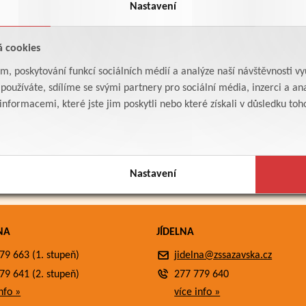
Nastavení
á cookies
am, poskytování funkcí sociálních médií a analýze naší návštěvnosti v
oužíváte, sdílíme se svými partnery pro sociální média, inzerci a ana
formacemi, které jste jim poskytli nebo které získali v důsledku toho,
Nastavení
NA
JÍDELNA
79 663 (1. stupeň)
jidelna@zssazavska.cz
79 641 (2. stupeň)
277 779 640
nfo »
více info »