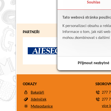
Souhlas
Tato webová stránka použív
K personalizaci obsahu a rekl
Informace o tom, jak náš web p
PARTNEŘI
mohou zkombinovat s dalšími in
Přijmout nezbytné
ODKAZY
SBOROV
Bakaláři
277 7
Jídelníček
277 7
více i
Meteostanice