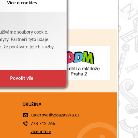
Více o cookies
yužíváme soubory cookie.
lýzy. Partneři tyto údaje
 že používáte jejich služby.
Povolit vše
DRUŽINA
kucerova@zssazavska.cz
778 712 766
více info »