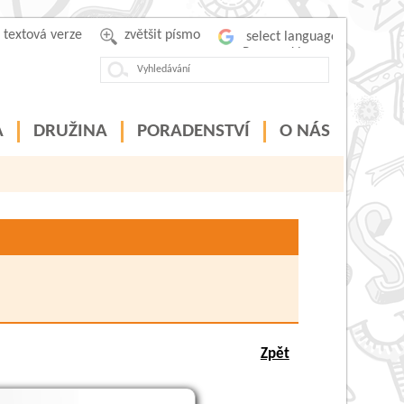
textová verze
zvětšit písmo
Powered by
A
DRUŽINA
PORADENSTVÍ
O NÁS
Zpět